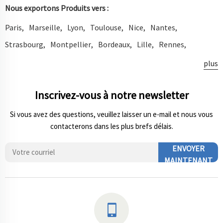
Nous exportons Produits vers :
Paris
Marseille
Lyon
Toulouse
Nice
Nantes
Strasbourg
Montpellier
Bordeaux
Lille
Rennes
Congo-Kinshasa
Kinshasa
Kananga
Lubumbashi
plus
Katako-Kombe
Mbandaka
Bukavu
Kisangani
Inscrivez-vous à notre newsletter
Kibanseke Première
Bunia
Tshikapa
Uvira
Likasi
Congo-Brazzaville
Brazzaville
Pointe-Noire
Si vous avez des questions, veuillez laisser un e-mail et nous vous
contacterons dans les plus brefs délais.
Burkina Faso
Ouagadougou
Bobo Dioulasso
Guinée
Conakry
Bénin
Cotonou
Abomey-Calavi
Niger
ENVOYER
MAINTENANT
Niamey
Burundi
Bujumbura
Sénégal
Dakar
Pikine
Touba
Djibouti
Guinée Équatoriale
Côte D'Ivoire
Abidjan
Yopougon
Cocody
Bouaké
Port-Bouët
Daloa
Tchad
N'Djaména
Rwanda
Kigali
Afrique Centrale