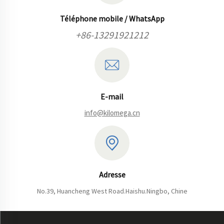
Bangui
Aller
Comores
Gabon
Libreville
Mali
Téléphone mobile / WhatsApp
Bamako
Balandougou
Madagascar
+86-13291921212
E-mail
info@kilomega.cn
Adresse
No.39, Huancheng West Road.Haishu.Ningbo, Chine